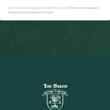
Este sitio está protegido por reCAPTCHA y por la
Política de Privacidad
y
Términos y Condiciones
de Google.