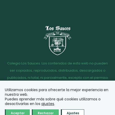
Colegio Los Sauces. Los contenidos de esta web no pueden
ser copiados, reproducidos, distribuidos, descargados o
publicados, ni total, ni parcialmente, excepto con el permiso
escrito de la dirección del Colegio Los Sauces.
Utilizamos cookies para ofrecerte la mejor experiencia en
Aviso
Política de
Política de
Acceso
nuestra web.
legal
Privacidad
Cookies
correo
Puedes aprender más sobre qué cookies utilizamos o
desactivarlas en los
ajustes
.
© Diseño y desarrollo
Aceptar
Rechazar
Ajustes