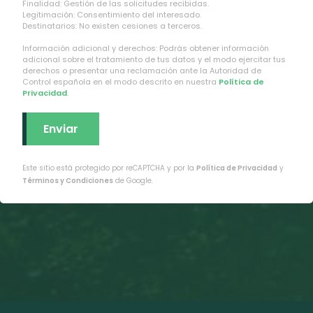
Finalidad: Gestión de las solicitudes recibidas.
Legitimación: Consentimiento del interesado.
Destinatarios: No existen cesiones a terceros.
Información adicional y derechos: Podrás obtener información
adicional sobre el tratamiento de tus datos y el modo ejercitar tus
derechos o presentar una reclamación ante la Autoridad de
Control española en el modo descrito en nuestra
Política de
Privacidad
.
Este sitio está protegido por reCAPTCHA y por la
Política de Privacidad
y
Términos y Condiciones
de Google.