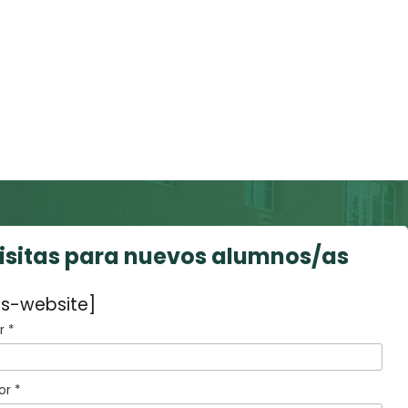
visitas para nuevos alumnos/as
s-website]
 *
or *