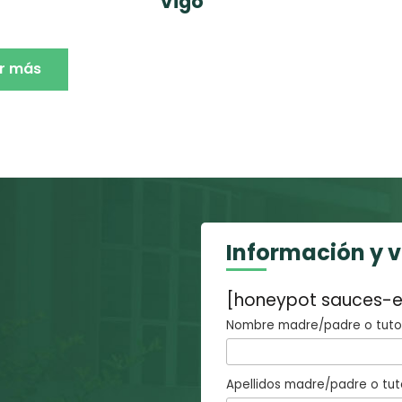
Vigo
r más
Información y 
[honeypot sauces-e
Nombre madre/padre o tutor
Apellidos madre/padre o tut