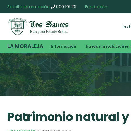
Solicita información
900 101 101
Fundación
Ins
LA MORALEJA
Información
Nuevas Instalaciones I
Patrimonio natural y