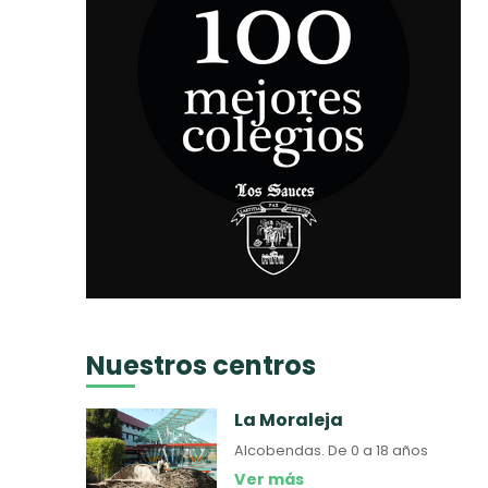
Nuestros centros
La Moraleja
Alcobendas.
De 0 a 18 años
Ver más