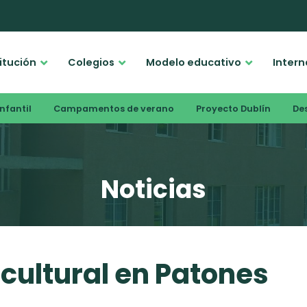
titución
Colegios
Modelo educativo
Intern
nfantil
Campamentos de verano
Proyecto Dublín
De
Noticias
 cultural en Patones