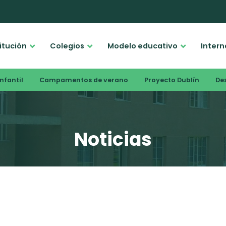
titución
Colegios
Modelo educativo
Intern
nfantil
Campamentos de verano
Proyecto Dublín
De
Noticias