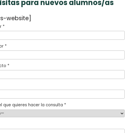
visitas para nuevos alumnos/as
s-website]
 *
or *
cto *
l que quieres hacer la consulta *