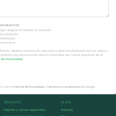
ON DE DATOS
gio elegido al realizar la consulta.
es recibidas.
interesado.
a terceros.
 Podrás obtener información adicional sobre el tratamiento de tus datos y
presentar una reclamación ante la Autoridad de Control española en el
a de Privacidad
.
HA y por la
Política de Privacidad
y
Términos y Condiciones
de Google.
SERVICIOS
AL DÍA
Deporte y clases especiales
Noticias