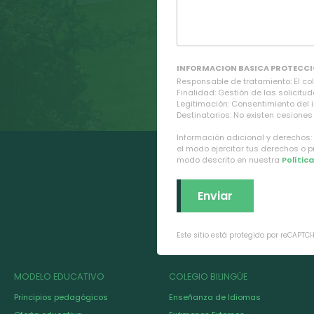
INFORMACION BASICA PROTECCI
Responsable de tratamiento: El cole
Finalidad: Gestión de las solicitud
Legitimación: Consentimiento del 
Destinatarios: No existen cesiones 
Información adicional y derechos:
el modo ejercitar tus derechos o 
modo descrito en nuestra
Polític
Este sitio está protegido por reCAPTC
MODELO EDUCATIVO
COLEGIO BILINGÜE
Principios pedagógicos
Enseñanza de Idiomas