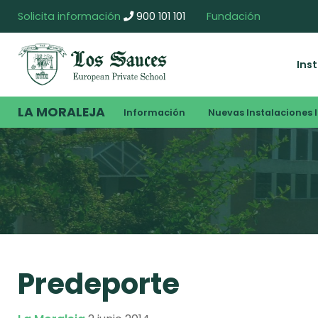
Solicita información
900 101 101
Fundación
Ins
LA MORALEJA
Información
Nuevas Instalaciones I
Predeporte