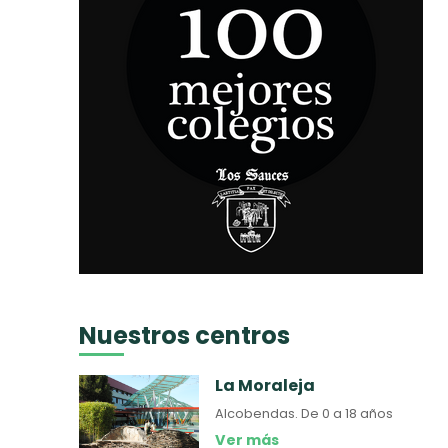
Nuestros centros
La Moraleja
Alcobendas.
De 0 a 18 años
Ver más