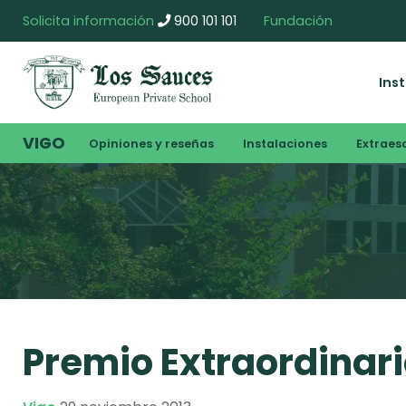
Solicita información
900 101 101
Fundación
Ins
VIGO
Opiniones y reseñas
Instalaciones
Extraes
Premio Extraordinar