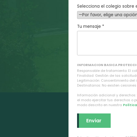
Selecciona el colegio sobre e
Tu mensaje *
INFORMACION BASICA PROTECCI
Responsable de tratamiento: El cole
Finalidad: Gestión de las solicitud
Legitimación: Consentimiento del 
Destinatarios: No existen cesiones 
Información adicional y derechos:
el modo ejercitar tus derechos o 
modo descrito en nuestra
Polític