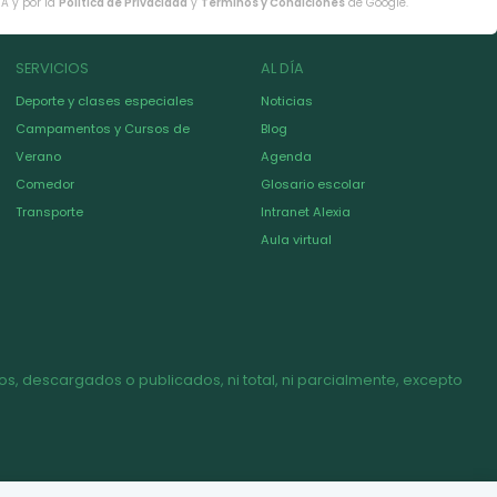
HA y por la
Política de Privacidad
y
Términos y Condiciones
de Google.
SERVICIOS
AL DÍA
Deporte y clases especiales
Noticias
Campamentos y Cursos de
Blog
Verano
Agenda
Comedor
Glosario escolar
Transporte
Intranet Alexia
Aula virtual
s, descargados o publicados, ni total, ni parcialmente, excepto