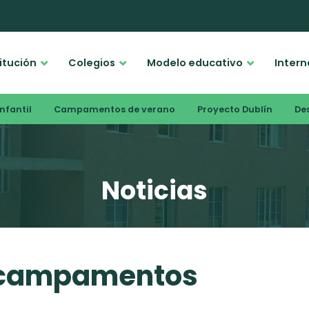
titución
Colegios
Modelo educativo
Intern
nfantil
Campamentos de verano
Proyecto Dublín
De
Noticias
 campamentos