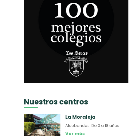
Nuestros centros
La Moraleja
Alcobendas.
De 0 a 18 años
Ver más