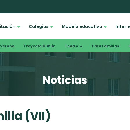
titución
Colegios
Modelo educativo
Intern
Verano
Proyecto Dublín
Teatro
Para Familias
Noticias
lia (VII)