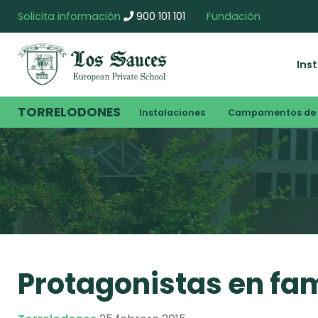
Solicita información
900 101 101
Fundación
Ins
TORRELODONES
Instalaciones
Campamentos de 
Protagonistas en fami