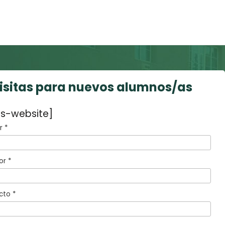
visitas para nuevos alumnos/as
s-website]
 *
or *
cto *