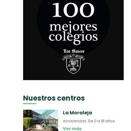
Nuestros centros
La Moraleja
Alcobendas.
De 0 a 18 años
Ver más