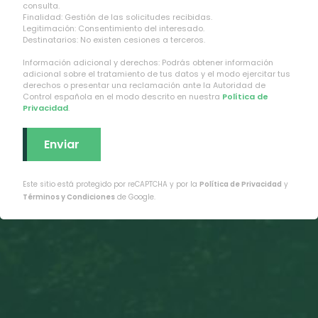
consulta.
Finalidad: Gestión de las solicitudes recibidas.
Legitimación: Consentimiento del interesado.
Destinatarios: No existen cesiones a terceros.
Información adicional y derechos: Podrás obtener información
adicional sobre el tratamiento de tus datos y el modo ejercitar tus
derechos o presentar una reclamación ante la Autoridad de
Control española en el modo descrito en nuestra
Política de
Privacidad
.
Este sitio está protegido por reCAPTCHA y por la
Política de Privacidad
y
Términos y Condiciones
de Google.