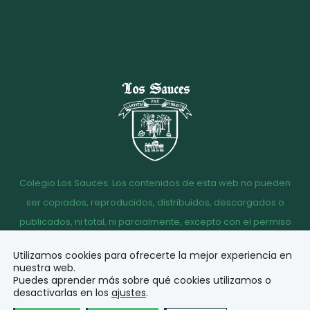
Colegio Los Sauces. Los contenidos de esta web no pueden
ser copiados, reproducidos, distribuidos, descargados o
publicados, ni total, ni parcialmente, excepto con el permiso
escrito de la dirección del Colegio Los Sauces.
Utilizamos cookies para ofrecerte la mejor experiencia en
Aviso
Política de
Política de
Acceso
nuestra web.
legal
Privacidad
Cookies
correo
Puedes aprender más sobre qué cookies utilizamos o
desactivarlas en los
ajustes
.
© Diseño y desarrollo