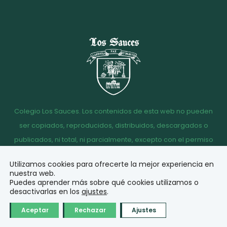
Colegio Los Sauces. Los contenidos de esta web no pueden
ser copiados, reproducidos, distribuidos, descargados o
publicados, ni total, ni parcialmente, excepto con el permiso
escrito de la dirección del Colegio Los Sauces.
Utilizamos cookies para ofrecerte la mejor experiencia en
Aviso
Política de
Política de
Acceso
nuestra web.
legal
Privacidad
Cookies
correo
Puedes aprender más sobre qué cookies utilizamos o
desactivarlas en los
ajustes
.
© Diseño y desarrollo
Aceptar
Rechazar
Ajustes