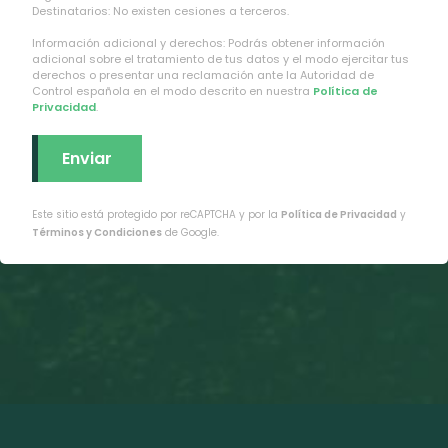
Destinatarios: No existen cesiones a terceros.
Información adicional y derechos: Podrás obtener información
adicional sobre el tratamiento de tus datos y el modo ejercitar tus
derechos o presentar una reclamación ante la Autoridad de
Control española en el modo descrito en nuestra
Política de
Privacidad
.
Este sitio está protegido por reCAPTCHA y por la
Política de Privacidad
y
Términos y Condiciones
de Google.