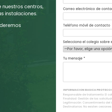
e nuestros centros,
Correo electrónico de conta
 instalaciones.
enderemos
Teléfono móvil de contacto
Selecciona el colegio sobre e
Tu mensaje *
INFORMACION BASICA PROTECCI
Responsable de tratamiento: El cole
Finalidad: Gestión de las solicitud
Legitimación: Consentimiento del 
Destinatarios: No existen cesiones 