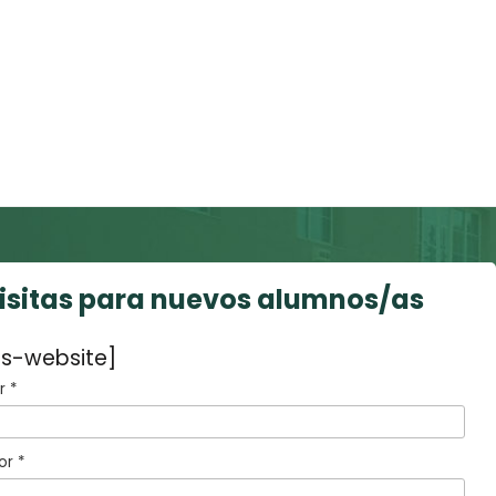
visitas para nuevos alumnos/as
s-website]
 *
or *