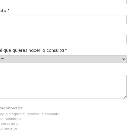
cto *
l que quieres hacer la consulta *
ON DE DATOS
gio elegido al realizar la consulta.
es recibidas.
interesado.
a terceros.