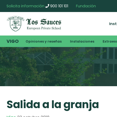
Solicita información
900 101 101
Fundación
Ins
VIGO
Opiniones y reseñas
Instalaciones
Extraes
Salida a la granja