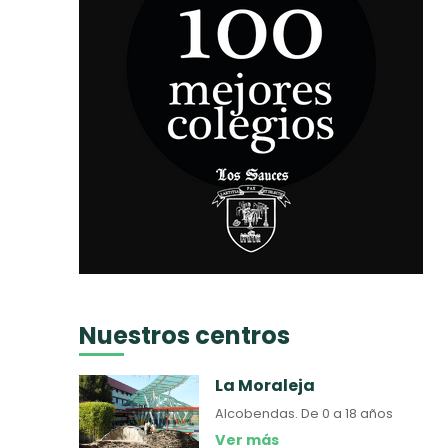
Nuestros centros
La Moraleja
Alcobendas.
De 0 a 18 años
Ver más