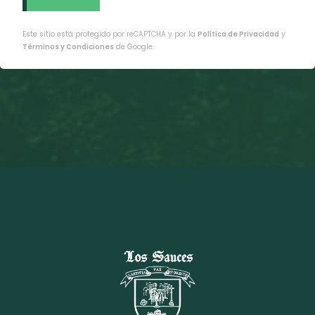
Este sitio está protegido por reCAPTCHA y por la
Política de Privacidad
y
Términos y Condiciones
de Google.