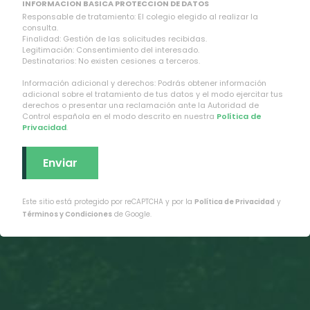
INFORMACION BASICA PROTECCION DE DATOS
Responsable de tratamiento: El colegio elegido al realizar la
consulta.
Finalidad: Gestión de las solicitudes recibidas.
Legitimación: Consentimiento del interesado.
Destinatarios: No existen cesiones a terceros.
Información adicional y derechos: Podrás obtener información
adicional sobre el tratamiento de tus datos y el modo ejercitar tus
derechos o presentar una reclamación ante la Autoridad de
Control española en el modo descrito en nuestra
Política de
Privacidad
.
Este sitio está protegido por reCAPTCHA y por la
Política de Privacidad
y
Términos y Condiciones
de Google.