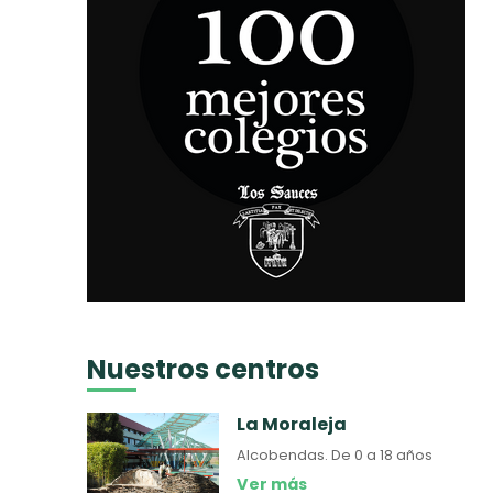
Nuestros centros
La Moraleja
Alcobendas.
De 0 a 18 años
Ver más