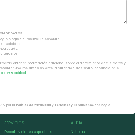
ON DE DATOS
gio elegido al realizar la consulta.
es recibidas.
interesado.
a terceros.
 Podrás obtener información adicional sobre el tratamiento de tus datos y
presentar una reclamación ante la Autoridad de Control española en el
a de Privacidad
.
HA y por la
Política de Privacidad
y
Términos y Condiciones
de Google.
SERVICIOS
AL DÍA
Deporte y clases especiales
Noticias