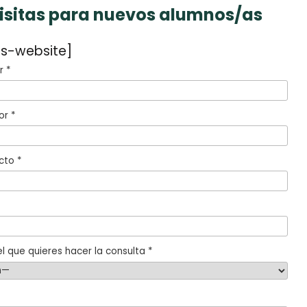
visitas para nuevos alumnos/as
s-website]
 *
or *
cto *
l que quieres hacer la consulta *