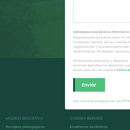
INFORMACION BASICA PROTECCI
Responsable de tratamiento: El cole
Finalidad: Gestión de las solicitud
Legitimación: Consentimiento del 
Destinatarios: No existen cesiones 
Información adicional y derechos:
el modo ejercitar tus derechos o 
modo descrito en nuestra
Polític
Este sitio está protegido por reCAPTC
MODELO EDUCATIVO
COLEGIO BILINGÜE
Principios pedagógicos
Enseñanza de Idiomas