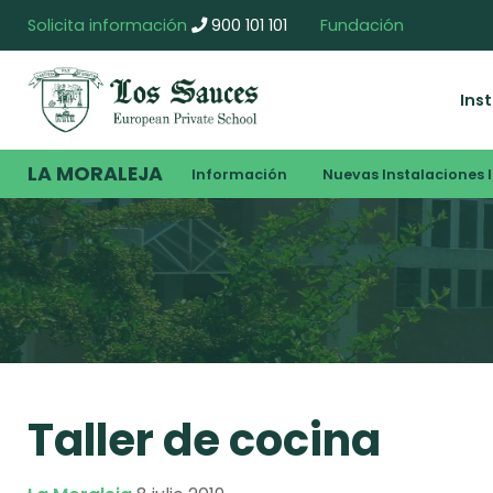
Solicita información
900 101 101
Fundación
Ins
LA MORALEJA
Información
Nuevas Instalaciones I
Taller de cocina