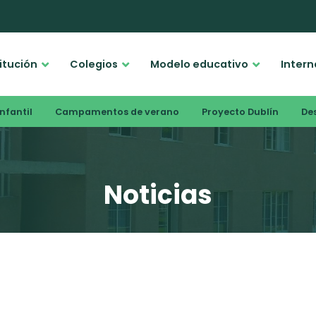
titución
Colegios
Modelo educativo
Intern
nfantil
Campamentos de verano
Proyecto Dublín
De
Noticias