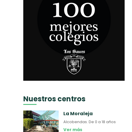
Nuestros centros
La Moraleja
Alcobendas.
De 0 a 18 años
Ver más