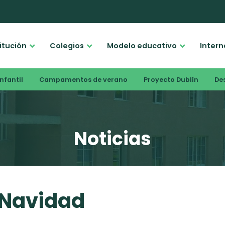
titución
Colegios
Modelo educativo
Intern
nfantil
Campamentos de verano
Proyecto Dublín
De
Noticias
e Navidad