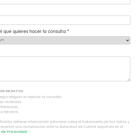
l que quieres hacer la consulta *
ON DE DATOS
gio elegido al realizar la consulta.
es recibidas.
interesado.
a terceros.
 Podrás obtener información adicional sobre el tratamiento de tus datos y
presentar una reclamación ante la Autoridad de Control española en el
a de Privacidad
.