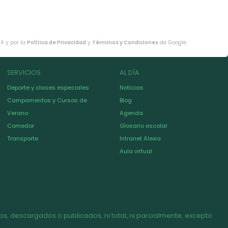
HA y por la
Política de Privacidad
y
Términos y Condiciones
de Google.
SERVICIOS
AL DÍA
Deporte y clases especiales
Noticias
Campamentos y Cursos de
Blog
Verano
Agenda
Comedor
Glosario escolar
Transporte
Intranet Alexia
Aula virtual
s, descargados o publicados, ni total, ni parcialmente, excepto