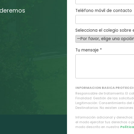
enderemos
Teléfono móvil de contacto
Selecciona el colegio sobre e
Tu mensaje *
INFORMACION BASICA PROTECCI
Responsable de tratamiento: El cole
Finalidad: Gestión de las solicitud
Legitimación: Consentimiento del 
Destinatarios: No existen cesiones 
Información adicional y derechos:
el modo ejercitar tus derechos o 
modo descrito en nuestra
Polític