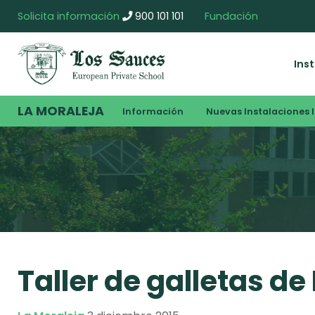
Solicita información
900 101 101
Fundación
Ins
LA MORALEJA
Información
Nuevas Instalaciones I
Taller de galletas d