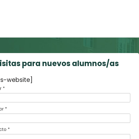
visitas para nuevos alumnos/as
s-website]
 *
or *
cto *