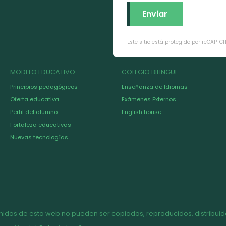
Este sitio está protegido por reCAPTC
MODELO EDUCATIVO
COLEGIO BILINGÜE
Principios pedagógicos
Enseñanza de Idiomas
Oferta educativa
Exámenes Externos
Perfil del alumno
English house
Fortaleza educativas
Nuevas tecnologías
nidos de esta web no pueden ser copiados, reproducidos, distribuido