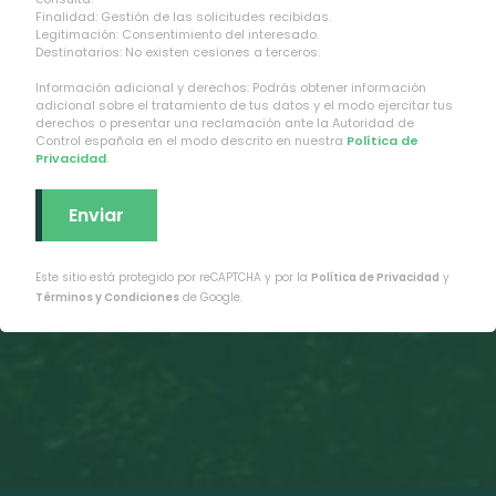
Finalidad: Gestión de las solicitudes recibidas.
Legitimación: Consentimiento del interesado.
Destinatarios: No existen cesiones a terceros.
Información adicional y derechos: Podrás obtener información
adicional sobre el tratamiento de tus datos y el modo ejercitar tus
derechos o presentar una reclamación ante la Autoridad de
Control española en el modo descrito en nuestra
Política de
Privacidad
.
Este sitio está protegido por reCAPTCHA y por la
Política de Privacidad
y
Términos y Condiciones
de Google.