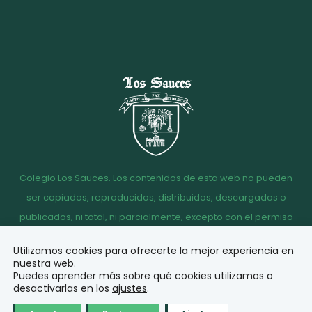
Colegio Los Sauces. Los contenidos de esta web no pueden
ser copiados, reproducidos, distribuidos, descargados o
publicados, ni total, ni parcialmente, excepto con el permiso
escrito de la dirección del Colegio Los Sauces.
Utilizamos cookies para ofrecerte la mejor experiencia en
Aviso
Política de
Política de
Acceso
nuestra web.
legal
Privacidad
Cookies
correo
Puedes aprender más sobre qué cookies utilizamos o
desactivarlas en los
ajustes
.
© Diseño y desarrollo