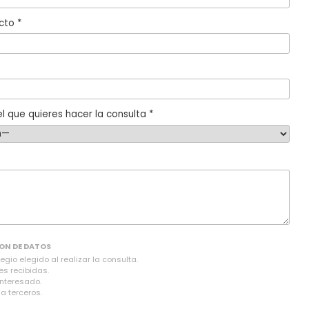
cto *
l que quieres hacer la consulta *
ON DE DATOS
gio elegido al realizar la consulta.
es recibidas.
interesado.
a terceros.