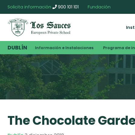
Solicita información
900 101 101
Fundación
Ins
DUBLÍN
Información e Instalaciones
Programa de i
The Chocolate Gard