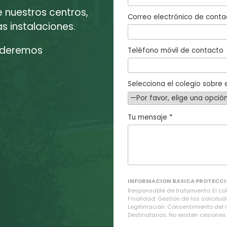
e nuestros centros,
Correo electrónico de conta
 instalaciones.
enderemos
Teléfono móvil de contacto
Selecciona el colegio sobre e
Tu mensaje *
INFORMACION BASICA PROTECCI
Responsable de tratamiento: El cole
Finalidad: Gestión de las solicitud
Legitimación: Consentimiento del 
Destinatarios: No existen cesiones 