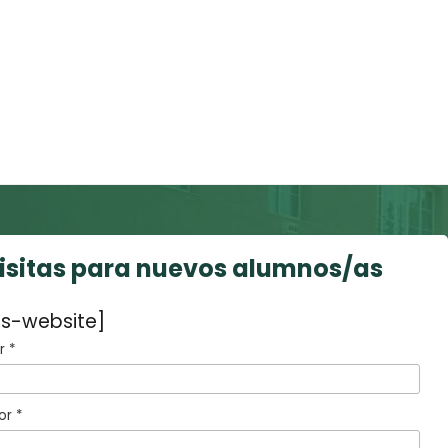
visitas para nuevos alumnos/as
s-website]
 *
or *