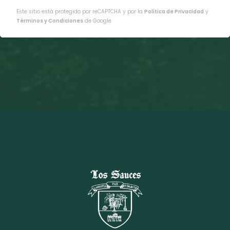
Este sitio está protegido por reCAPTCHA y por la
Política de Privacidad
y
Términos y Condiciones
de Google.