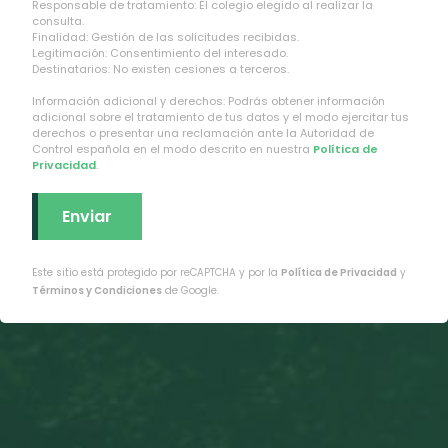
Responsable de tratamiento: El colegio elegido al realizar la
consulta.
Finalidad: Gestión de las solicitudes recibidas.
Legitimación: Consentimiento del interesado.
Destinatarios: No existen cesiones a terceros.
Información adicional y derechos: Podrás obtener información
adicional sobre el tratamiento de tus datos y el modo ejercitar tus
derechos o presentar una reclamación ante la Autoridad de
Control española en el modo descrito en nuestra
Política de
Privacidad
.
Este sitio está protegido por reCAPTCHA y por la
Política de Privacidad
y
Términos y Condiciones
de Google.