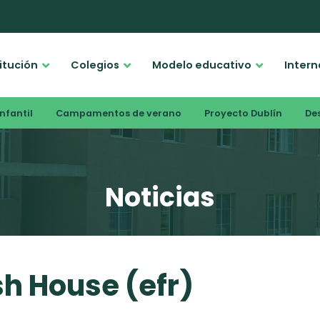
titución
Colegios
Modelo educativo
Intern
nfantil
Campamentos de verano
Proyecto Dublín
De
Noticias
h House (efr)