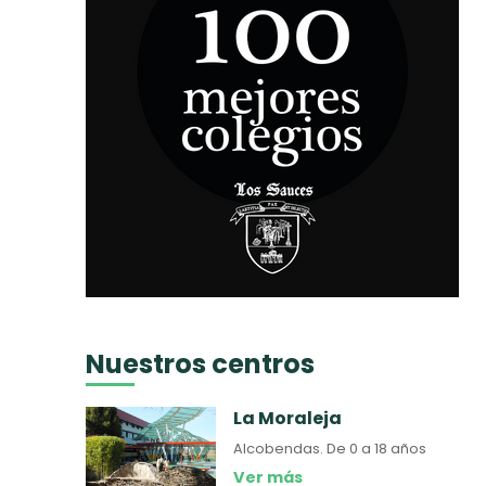
Nuestros centros
La Moraleja
Alcobendas.
De 0 a 18 años
Ver más