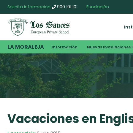
Solicita información
900 101 101
Fundación
Ins
LA MORALEJA
Información
Nuevas Instalaciones I
Vacaciones en Englis