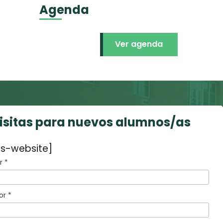
Agenda
Ver agenda
visitas para nuevos alumnos/as
s-website]
 *
or *