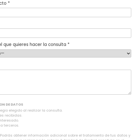
cto *
l que quieres hacer la consulta *
ON DE DATOS
gio elegido al realizar la consulta.
es recibidas.
interesado.
a terceros.
 Podrás obtener información adicional sobre el tratamiento de tus datos y