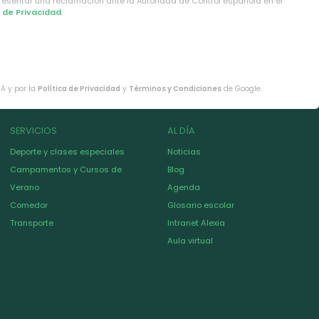
presentar una reclamación ante la Autoridad de Control española en el
a de Privacidad
.
HA y por la
Política de Privacidad
y
Términos y Condiciones
de Google.
SERVICIOS
AL DÍA
Deporte y clases especiales
Noticias
Campamentos y Cursos de
Blog
Verano
Agenda
Comedor
Glosario escolar
Transporte
Intranet Alexia
Aula virtual