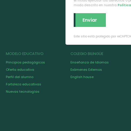
el modo ejercitar tus derechos o 
modo descrito en nuestra
Polític
Este sitio está protegido por reCAPTC
MODELO EDUCATIVO
COLEGIO BILINGÜE
Principios pedagógicos
Enseñanza de Idiomas
Oferta educativa
Exámenes Externos
Perfil del alumno
English house
Fortaleza educativas
Nuevas tecnologías