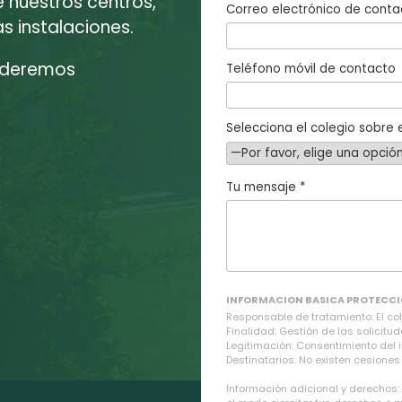
e nuestros centros,
Correo electrónico de conta
 instalaciones.
enderemos
Teléfono móvil de contacto
Selecciona el colegio sobre e
Tu mensaje *
INFORMACION BASICA PROTECCI
Responsable de tratamiento: El cole
Finalidad: Gestión de las solicitud
Legitimación: Consentimiento del 
Destinatarios: No existen cesiones 
Información adicional y derechos: