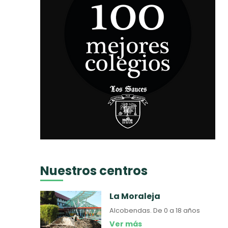
Nuestros centros
La Moraleja
Alcobendas.
De 0 a 18 años
Ver más