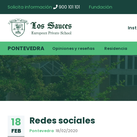
Solicita información
900 101 101
Fundación
Ins
PONTEVEDRA
Opiniones y reseñas
Residencia
Redes sociales
18
FEB
Pontevedra
18/02/2020