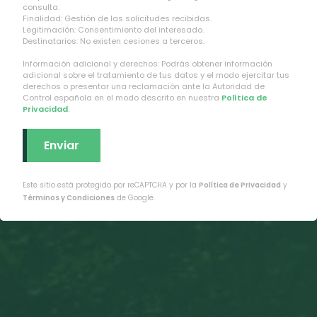
consulta.
Finalidad: Gestión de las solicitudes recibidas.
Legitimación: Consentimiento del interesado.
Destinatarios: No existen cesiones a terceros.
Información adicional y derechos: Podrás obtener información
adicional sobre el tratamiento de tus datos y el modo ejercitar tus
derechos o presentar una reclamación ante la Autoridad de
Control española en el modo descrito en nuestra
Política de
Privacidad
.
Este sitio está protegido por reCAPTCHA y por la
Política de Privacidad
y
Términos y Condiciones
de Google.