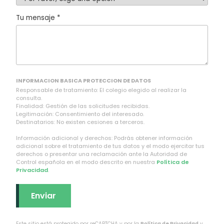
Tu mensaje *
INFORMACION BASICA PROTECCION DE DATOS
Responsable de tratamiento: El colegio elegido al realizar la
consulta.
Finalidad: Gestión de las solicitudes recibidas.
Legitimación: Consentimiento del interesado.
Destinatarios: No existen cesiones a terceros.
Información adicional y derechos: Podrás obtener información
adicional sobre el tratamiento de tus datos y el modo ejercitar tus
derechos o presentar una reclamación ante la Autoridad de
Control española en el modo descrito en nuestra
Política de
Privacidad
.
Este sitio está protegido por reCAPTCHA y por la
Política de Privacidad
y