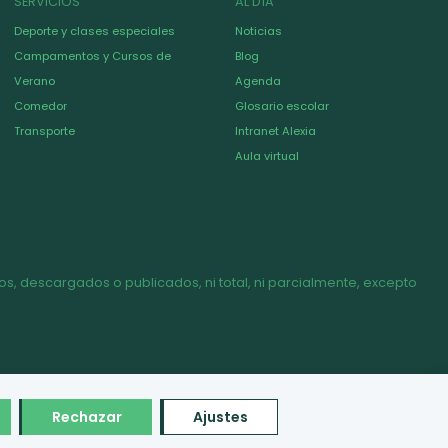
SERVICIOS
AL DÍA
Deporte y clases especiales
Noticias
Campamentos y Cursos de
Blog
Verano
Agenda
Comedor
Glosario escolar
Transporte
Intranet Alexia
Aula virtual
s, descargados o publicados, ni total, ni parcialmente, excepto
Rechazar
Ajustes