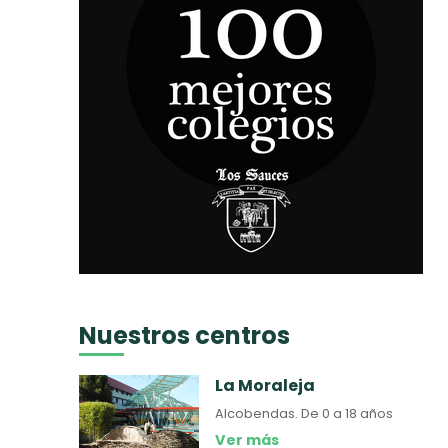
Nuestros centros
La Moraleja
Alcobendas.
De 0 a 18 años
Ver más