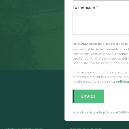
Tu mensaje *
INFORMACION BASICA PROTECCI
Responsable de tratamiento: El cole
Finalidad: Gestión de las solicitud
Legitimación: Consentimiento del 
Destinatarios: No existen cesiones 
Información adicional y derechos:
el modo ejercitar tus derechos o 
modo descrito en nuestra
Polític
Este sitio está protegido por reCAPTC