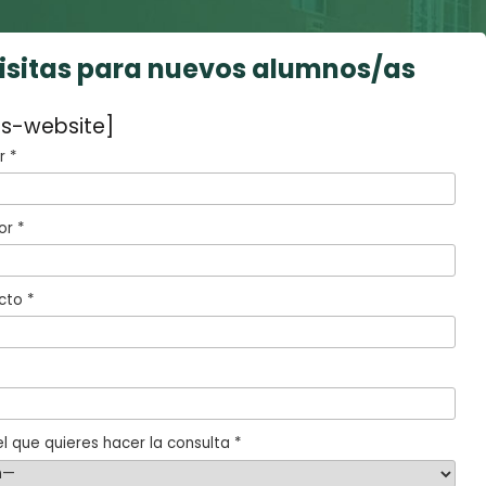
visitas para nuevos alumnos/as
s-website]
 *
or *
cto *
l que quieres hacer la consulta *