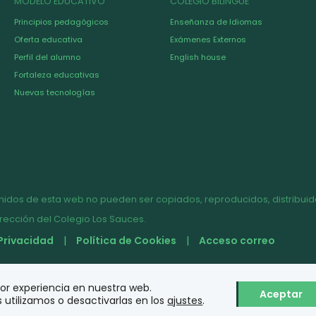
MODELO EDUCATIVO
COLEGIO BILINGÜE
Principios pedagógicos
Enseñanza de Idiomas
Oferta educativa
Exámenes Externos
Perfil del alumno
English house
Fortaleza educativas
Nuevas tecnologías
nidos de esta web no pueden ser copiados, reproducidos, distribuido
irección del Colegio Los Sauces.
 Privacidad
Política de Cookies
Acceso correo
jor experiencia en nuestra web.
Aceptar
utilizamos o desactivarlas en los
ajustes
.