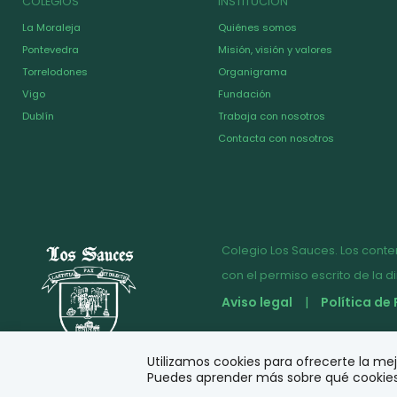
COLEGIOS
INSTITUCIÓN
La Moraleja
Quiénes somos
Pontevedra
Misión, visión y valores
Torrelodones
Organigrama
Vigo
Fundación
Dublín
Trabaja con nosotros
Contacta con nosotros
Colegio Los Sauces. Los conte
con el permiso escrito de la d
Aviso legal
Política de
© Diseño y desarrollo
Utilizamos cookies para ofrecerte la me
Puedes aprender más sobre qué cookies 