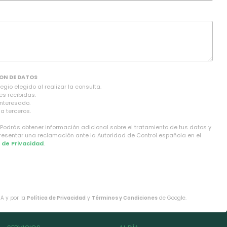
ON DE DATOS
gio elegido al realizar la consulta.
es recibidas.
interesado.
a terceros.
 Podrás obtener información adicional sobre el tratamiento de tus datos y
presentar una reclamación ante la Autoridad de Control española en el
a de Privacidad
.
HA y por la
Política de Privacidad
y
Términos y Condiciones
de Google.