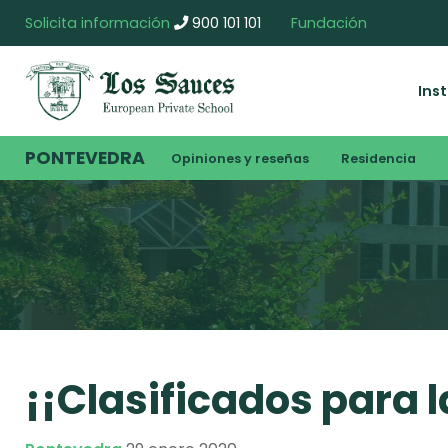
Solicita información
900 101 101
Fundación
Ins
PONTEVEDRA
Opiniones y reseñas
Residencia
¡¡Clasificados para la