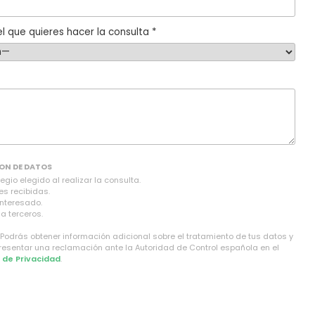
l que quieres hacer la consulta *
ON DE DATOS
gio elegido al realizar la consulta.
es recibidas.
interesado.
a terceros.
 Podrás obtener información adicional sobre el tratamiento de tus datos y
presentar una reclamación ante la Autoridad de Control española en el
a de Privacidad
.