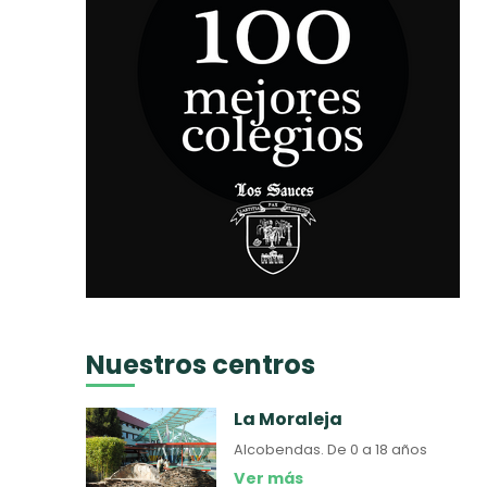
Nuestros centros
La Moraleja
Alcobendas.
De 0 a 18 años
Ver más