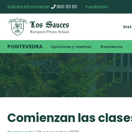
Solicita información
900 101 101
Fundación
Ins
PONTEVEDRA
Opiniones y reseñas
Residencia
Comienzan las clase