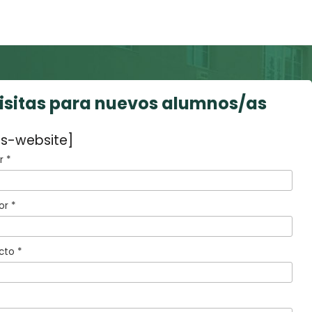
visitas para nuevos alumnos/as
s-website]
 *
or *
cto *