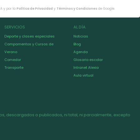
HA y por la
Política de Privacidad
y
Términos y Condiciones
de Google.
SERVICIOS
AL DÍA
Deporte y clases especiales
Noticias
Campamentos y Cursos de
Blog
Verano
Agenda
Comedor
Glosario escolar
Transporte
Intranet Alexia
Aula virtual
s, descargados o publicados, ni total, ni parcialmente, excepto