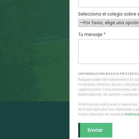
Selecciona el colegio sobre e
Tu mensaje *
INFORMACION BASICA PROTECCI
Responsable de tratamiento: El cole
Finalidad: Gestión de las solicitud
Legitimación: Consentimiento del 
Destinatarios: No existen cesiones 
Información adicional y derechos:
el modo ejercitar tus derechos o 
modo descrito en nuestra
Polític