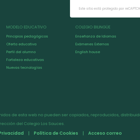
Este sitio está protegido por reCAPTC
MODELO EDUCATIVO
COLEGIO BILINGÜE
Principios pedagógicos
Enseñanza de Idiomas
Oferta educativa
Exámenes Externos
Perfil del alumno
English house
Fortaleza educativas
Nuevas tecnologías
nidos de esta web no pueden ser copiados, reproducidos, distribuido
irección del Colegio Los Sauces.
 Privacidad
Política de Cookies
Acceso correo