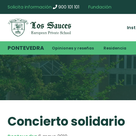
Solicita información
900 101 101
Fundación
Ins
PONTEVEDRA
Opiniones y reseñas
Residencia
Concierto solidario