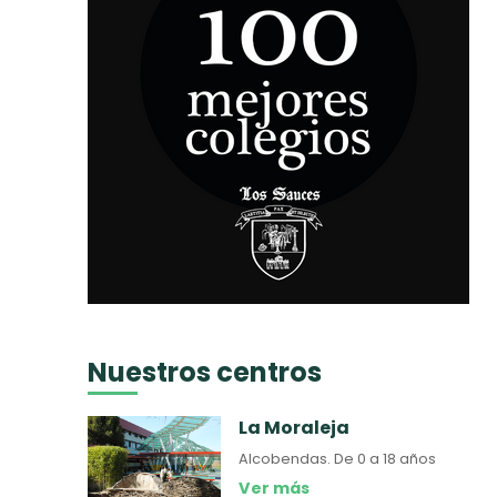
Nuestros centros
La Moraleja
Alcobendas.
De 0 a 18 años
Ver más