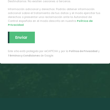
Destinatarios: No existen cesiones a terceros.
Información adicional y derechos: Podrás obtener información
adicional sobre el tratamiento de tus datos y el modo ejercitar tus
derechos o presentar una reclamación ante la Autoridad de
Control española en el modo descrito en nuestra
Política de
Privacidad
.
Este sitio está protegido por reCAPTCHA y por la
Política de Privacidad
y
Términos y Condiciones
de Google.