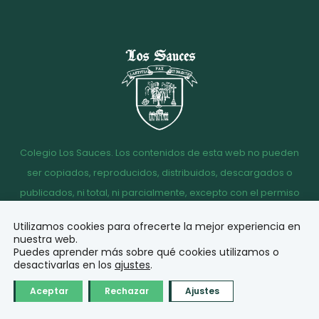
Colegio Los Sauces. Los contenidos de esta web no pueden
ser copiados, reproducidos, distribuidos, descargados o
publicados, ni total, ni parcialmente, excepto con el permiso
escrito de la dirección del Colegio Los Sauces.
Utilizamos cookies para ofrecerte la mejor experiencia en
Aviso
Política de
Política de
Acceso
nuestra web.
legal
Privacidad
Cookies
correo
Puedes aprender más sobre qué cookies utilizamos o
desactivarlas en los
ajustes
.
© Diseño y desarrollo
Aceptar
Rechazar
Ajustes