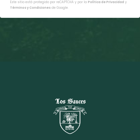
Este sitio está protegido por reCAPTCHA y por la
Política de Privacidad
y
Términos y Condiciones
de Google.