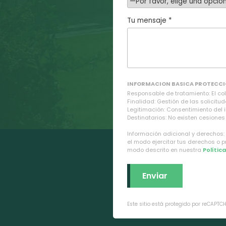
Tu mensaje *
INFORMACION BASICA PROTECCI
Responsable de tratamiento: El cole
Finalidad: Gestión de las solicitud
Legitimación: Consentimiento del 
Destinatarios: No existen cesiones 
Información adicional y derechos:
el modo ejercitar tus derechos o 
modo descrito en nuestra
Polític
Este sitio está protegido por reCAPTC