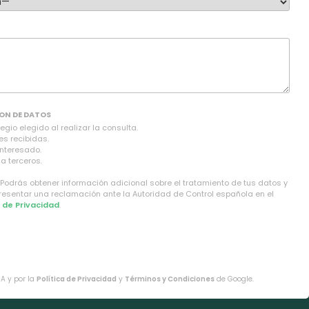
ON DE DATOS
gio elegido al realizar la consulta.
es recibidas.
interesado.
a terceros.
 Podrás obtener información adicional sobre el tratamiento de tus datos y
presentar una reclamación ante la Autoridad de Control española en el
a de Privacidad
.
HA y por la
Política de Privacidad
y
Términos y Condiciones
de Google.