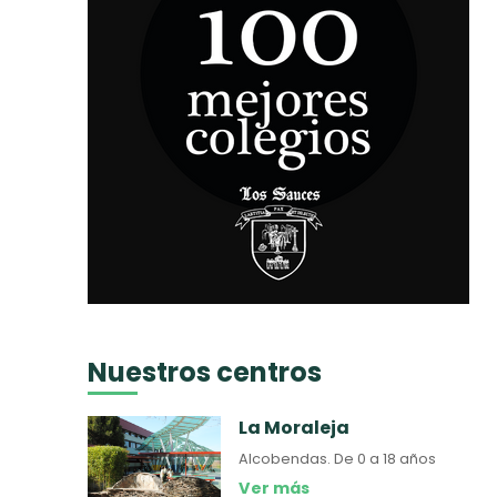
Nuestros centros
La Moraleja
Alcobendas.
De 0 a 18 años
Ver más