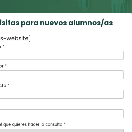
visitas para nuevos alumnos/as
s-website]
 *
or *
cto *
l que quieres hacer la consulta *