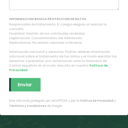
INFORMACION BASICA PROTECCION DE DATOS
Responsable de tratamiento: El colegio elegido al realizar la
consulta.
Finalidad: Gestión de las solicitudes recibidas.
Legitimación: Consentimiento del interesado.
Destinatarios: No existen cesiones a terceros.
Información adicional y derechos: Podrás obtener información
adicional sobre el tratamiento de tus datos y el modo ejercitar tus
derechos o presentar una reclamación ante la Autoridad de
Control española en el modo descrito en nuestra
Política de
Privacidad
.
Este sitio está protegido por reCAPTCHA y por la
Política de Privacidad
y
Términos y Condiciones
de Google.