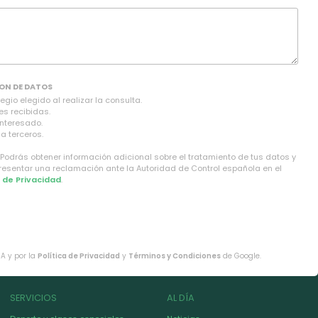
ON DE DATOS
gio elegido al realizar la consulta.
es recibidas.
interesado.
a terceros.
 Podrás obtener información adicional sobre el tratamiento de tus datos y
presentar una reclamación ante la Autoridad de Control española en el
a de Privacidad
.
HA y por la
Política de Privacidad
y
Términos y Condiciones
de Google.
SERVICIOS
AL DÍA