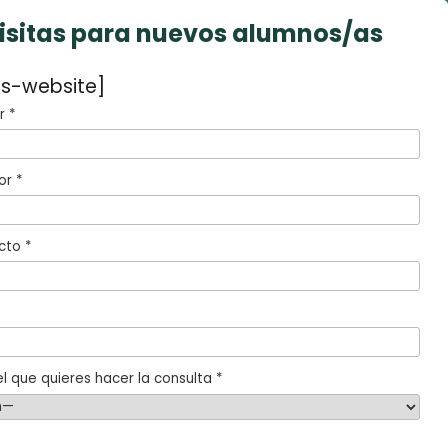
visitas para nuevos alumnos/as
s-website]
 *
or *
cto *
l que quieres hacer la consulta *