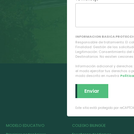
INFORMACION BASICA PROTECCI
Responsable de tratamiento: El cole
Finalidad: Gestión de las solicitud
Legitimación: Consentimiento del 
Destinatarios: No existen cesiones 
Información adicional y derechos:
el modo ejercitar tus derechos o 
modo descrito en nuestra
Polític
Este sitio está protegido por reCAPTC
MODELO EDUCATIVO
COLEGIO BILINGÜE