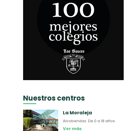
Nuestros centros
La Moraleja
Alcobendas.
De 0 a 18 años
Ver más