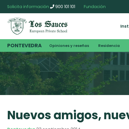
Solicita información
900 101 101
Fundación
Ins
PONTEVEDRA
Opiniones y reseñas
Residencia
Nuevos amigos, nuev