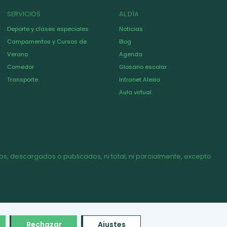
SERVICIOS
AL DÍA
Deporte y clases especiales
Noticias
Campamentos y Cursos de
Blog
Verano
Agenda
Comedor
Glosario escolar
Transporte
Intranet Alexia
Aula virtual
s, descargados o publicados, ni total, ni parcialmente, excepto
Rechazar
Ajustes