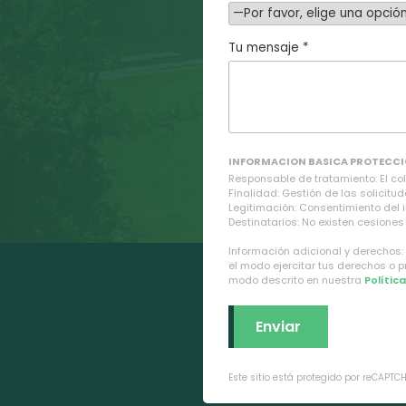
Tu mensaje *
INFORMACION BASICA PROTECCI
Responsable de tratamiento: El cole
Finalidad: Gestión de las solicitud
Legitimación: Consentimiento del 
Destinatarios: No existen cesiones 
Información adicional y derechos:
el modo ejercitar tus derechos o 
modo descrito en nuestra
Polític
Este sitio está protegido por reCAPTC