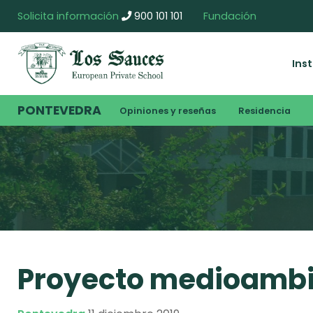
Solicita información
900 101 101
Fundación
Ins
PONTEVEDRA
Opiniones y reseñas
Residencia
Proyecto medioambi