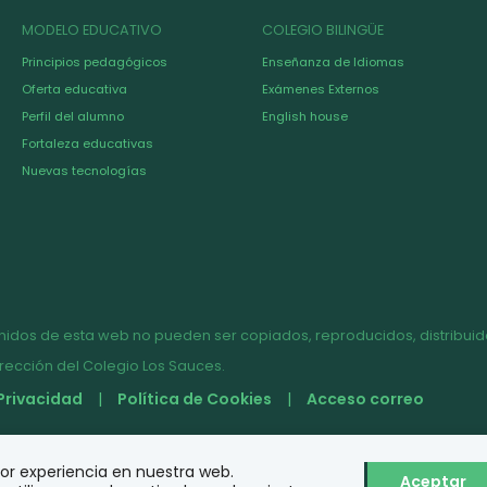
MODELO EDUCATIVO
COLEGIO BILINGÜE
Principios pedagógicos
Enseñanza de Idiomas
Oferta educativa
Exámenes Externos
Perfil del alumno
English house
Fortaleza educativas
Nuevas tecnologías
nidos de esta web no pueden ser copiados, reproducidos, distribuido
irección del Colegio Los Sauces.
 Privacidad
Política de Cookies
Acceso correo
jor experiencia en nuestra web.
Aceptar