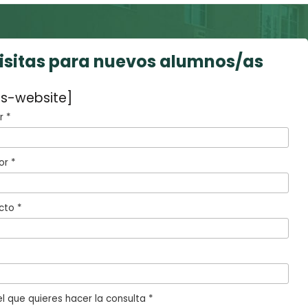
visitas para nuevos alumnos/as
s-website]
 *
or *
cto *
l que quieres hacer la consulta *