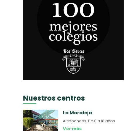
Nuestros centros
La Moraleja
Alcobendas.
De 0 a 18 años
Ver más