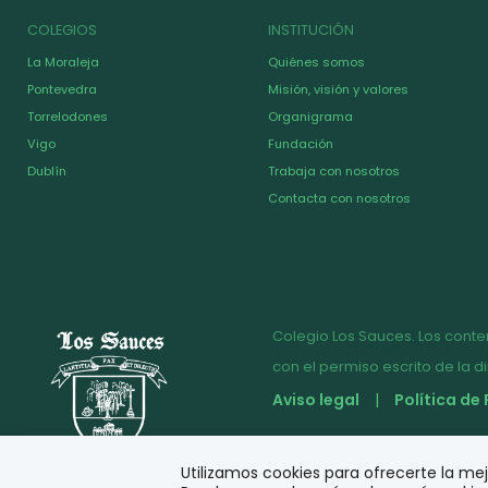
COLEGIOS
INSTITUCIÓN
La Moraleja
Quiénes somos
Pontevedra
Misión, visión y valores
Torrelodones
Organigrama
Vigo
Fundación
Dublín
Trabaja con nosotros
Contacta con nosotros
Colegio Los Sauces. Los conte
con el permiso escrito de la d
Aviso legal
Política de
© Diseño y desarrollo
Utilizamos cookies para ofrecerte la me