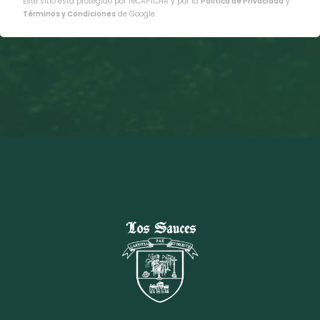
Este sitio está protegido por reCAPTCHA y por la
Política de Privacidad
y
Términos y Condiciones
de Google.