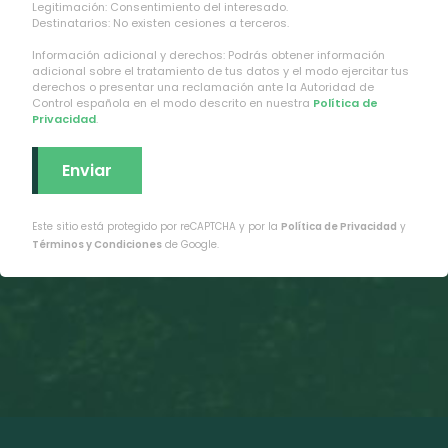
Legitimación: Consentimiento del interesado.
Destinatarios: No existen cesiones a terceros.
Información adicional y derechos: Podrás obtener información
adicional sobre el tratamiento de tus datos y el modo ejercitar tus
derechos o presentar una reclamación ante la Autoridad de
Control española en el modo descrito en nuestra
Política de
Privacidad
.
Este sitio está protegido por reCAPTCHA y por la
Política de Privacidad
y
Términos y Condiciones
de Google.