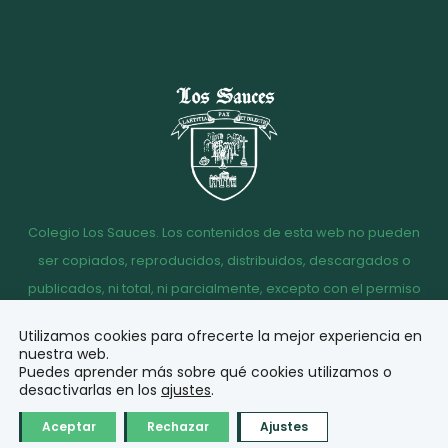
Colegio Los Sauces. Los contenidos de esta web no pueden
ser copiados, reproducidos, distribuidos, descargados o
publicados, ni total, ni parcialmente, excepto con el permiso
escrito de la dirección del Colegio Los Sauces.
Utilizamos cookies para ofrecerte la mejor experiencia en
Aviso
Política de
Política de
Acceso
nuestra web.
legal
Privacidad
Cookies
correo
Puedes aprender más sobre qué cookies utilizamos o
desactivarlas en los
ajustes
.
© Diseño y desarrollo
Aceptar
Rechazar
Ajustes