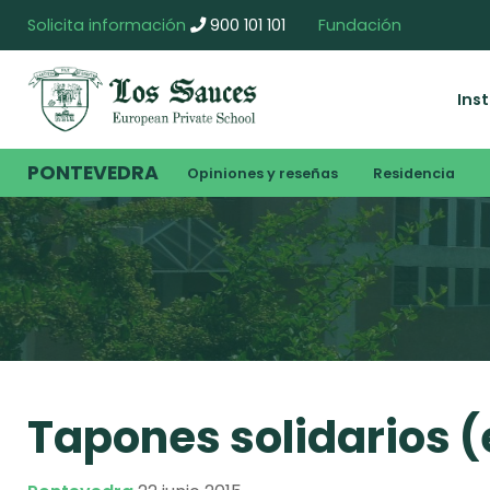
Solicita información
900 101 101
Fundación
Ins
PONTEVEDRA
Opiniones y reseñas
Residencia
Tapones solidarios (