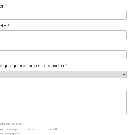
or *
cto *
l que quieres hacer la consulta *
ON DE DATOS
gio elegido al realizar la consulta.
es recibidas.