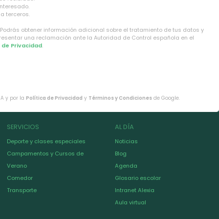
interesado.
a terceros.
 Podrás obtener información adicional sobre el tratamiento de tus datos y
presentar una reclamación ante la Autoridad de Control española en el
a de Privacidad
.
HA y por la
Política de Privacidad
y
Términos y Condiciones
de Google.
SERVICIOS
AL DÍA
Deporte y clases especiales
Noticias
Campamentos y Cursos de
Blog
Verano
Agenda
Comedor
Glosario escolar
Transporte
Intranet Alexia
Aula virtual