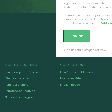
Legitimación: Consentimiento del 
Destinatarios: No existen cesiones 
Información adicional y derechos:
el modo ejercitar tus derechos o 
modo descrito en nuestra
Polític
Este sitio está protegido por reCAPTC
MODELO EDUCATIVO
COLEGIO BILINGÜE
Principios pedagógicos
Enseñanza de Idiomas
Oferta educativa
Exámenes Externos
Perfil del alumno
English house
Fortaleza educativas
Nuevas tecnologías