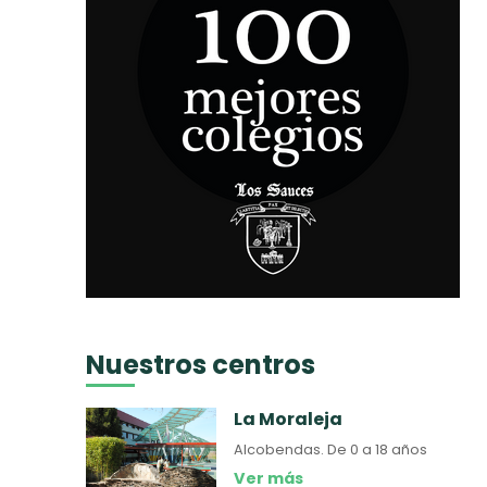
Nuestros centros
La Moraleja
Alcobendas.
De 0 a 18 años
Ver más