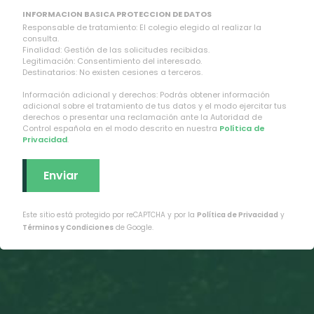
INFORMACION BASICA PROTECCION DE DATOS
Responsable de tratamiento: El colegio elegido al realizar la
consulta.
Finalidad: Gestión de las solicitudes recibidas.
Legitimación: Consentimiento del interesado.
Destinatarios: No existen cesiones a terceros.
Información adicional y derechos: Podrás obtener información
adicional sobre el tratamiento de tus datos y el modo ejercitar tus
derechos o presentar una reclamación ante la Autoridad de
Control española en el modo descrito en nuestra
Política de
Privacidad
.
Este sitio está protegido por reCAPTCHA y por la
Política de Privacidad
y
Términos y Condiciones
de Google.