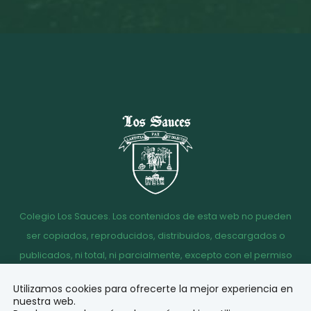
Colegio Los Sauces. Los contenidos de esta web no pueden
ser copiados, reproducidos, distribuidos, descargados o
publicados, ni total, ni parcialmente, excepto con el permiso
escrito de la dirección del Colegio Los Sauces.
Utilizamos cookies para ofrecerte la mejor experiencia en
Aviso
Política de
Política de
Acceso
nuestra web.
legal
Privacidad
Cookies
correo