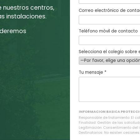
e nuestros centros,
Correo electrónico de conta
 instalaciones.
enderemos
Teléfono móvil de contacto
Selecciona el colegio sobre e
Tu mensaje *
INFORMACION BASICA PROTECCI
Responsable de tratamiento: El cole
Finalidad: Gestión de las solicitud
Legitimación: Consentimiento del 
Destinatarios: No existen cesiones 