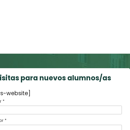
visitas para nuevos alumnos/as
s-website]
 *
or *