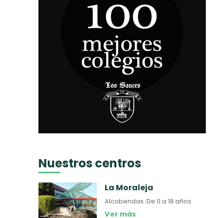
Nuestros centros
La Moraleja
Alcobendas.
De 0 a 18 años
Ver más