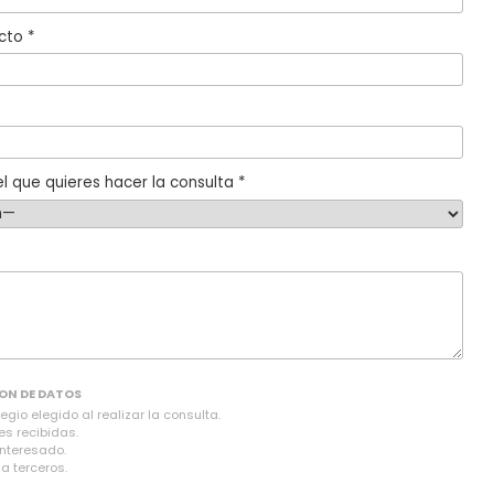
cto *
l que quieres hacer la consulta *
ON DE DATOS
gio elegido al realizar la consulta.
es recibidas.
interesado.
a terceros.